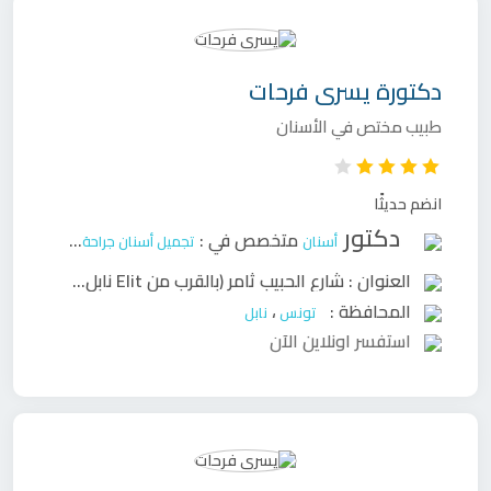
دكتورة
يسرى فرحات
طبيب مختص في الأسنان
انضم حديثًا
دكتور
متخصص في :
أسنان
تجميل أسنان
جراحة وجه وفكين
ح
العنوان :
شارع الحبيب ثامر (بالقرب من Elit نابل)
،
المحافظة :
،
تونس
نابل
استفسر اونلاين الآن