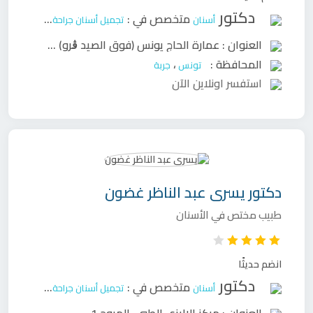
دكتور
متخصص في :
أسنان
تجميل أسنان
جراحة وجه وفكين
ح
العنوان :
عمارة الحاج يونس (فوق الصيد ڨرو) شارع الحبيب بورقيبة، حومة السوق، جربة
المحافظة :
،
تونس
جربة
استفسر اونلاين الآن
دكتور
يسرى عبد الناظر غضون
طبيب مختص في الأسنان
انضم حديثًا
دكتور
متخصص في :
أسنان
تجميل أسنان
جراحة وجه وفكين
ح
العنوان :
مركز الإليزي الطبي، المروج 1
،