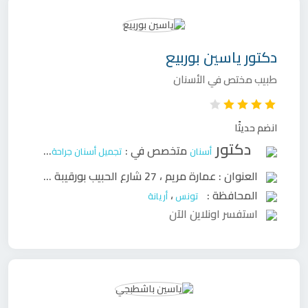
دكتور
ياسين بوربيع
طبيب مختص في الأسنان
انضم حديثًا
دكتور
متخصص في :
أسنان
تجميل أسنان
جراحة وجه وفكين
ح
العنوان :
عمارة مريم ، 27 شارع الحبيب بورقيبة 2080 - أريانة
المحافظة :
،
تونس
أريانة
استفسر اونلاين الآن