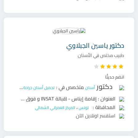
دكتور
ياسين الجبلاوي
طبيب مختص في الأسنان
انضم حديثًا
دكتور
متخصص في :
أسنان
تجميل أسنان
جراحة وجه وفكين
ح
العنوان :
إقامة إيناس - (قبالة INSAT و فوق UIB) شارع الأرض، المركز العمراني الشمالي، 1082 تونس
المحافظة :
،
تونس
المركز العمراني الشمالي
استفسر اونلاين الآن