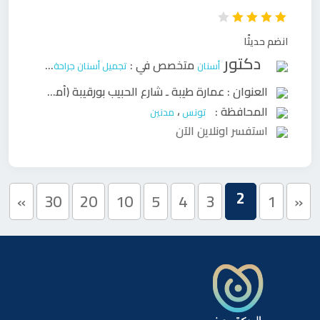
انضم حديثًا
دكتور
متخصص في :
أسنان
تجميل أسنان
جراحة وجه وفكين
ح
العنوان :
عمارة طيبة ـ شارع الحبيب بورقيبة (أمام مونوبري) مدنين
المحافظة :
،
تونس
مدنين
استفسر اونلاين الآن
2
»
30
20
10
5
4
3
1
«