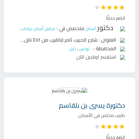
انضم حديثًا
دكتور
متخصص في :
أسنان
تجميل أسنان
جراحة وجه وفكين
ح
العنوان :
شارع الحبيب ثامر (بالقرب من Elit نابل)
،
المحافظة :
،
تونس
نابل
استفسر اونلاين الآن
دكتورة
يسرى بن بلقاسم
طبيب مختص في الأسنان
انضم حديثًا