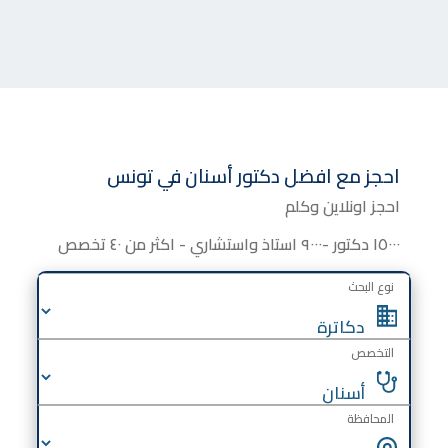
احجز مع افضل دكتور أسنان في تونس
احجز اونلاين وكلم
١٥٠٠٠ دكتور -٩٠٠٠ استاذ واستشاري - اكثر من ٤٠ تخصص
نوع البحث
التخصص
المحافظة