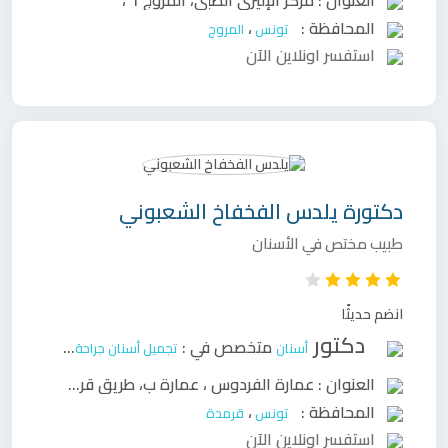
المحافظة :
،
تونس
المروج
استفسر اونلاين الآن
دكتورة
يلدس الفخفاخ الشعبوني
طبيب مختص في الأسنان
انضم حديثًا
دكتور
متخصص في :
أسنان
تجميل أسنان
جراحة وجه وفكين
ح
العنوان :
عمارة الفردوس ، عمارة ب، طريق قرمدة كلم 2.5، صفاقس
المحافظة :
،
تونس
قرمدة
استفسر اونلاين الآن