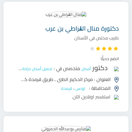
دكتورة
منال الڨراطي بن عرب
طبيب مختص في الأسنان
انضم حديثًا
دكتور
متخصص في :
أسنان
تجميل أسنان
جراحة وجه وفكين
ح
العنوان :
مركز الحكيم الطبي ـ طريق قرمدة كم 3 ـ صفاقس
المحافظة :
،
تونس
قرمدة
استفسر اونلاين الآن