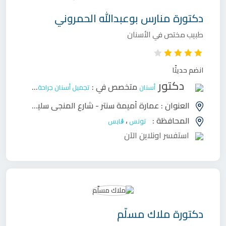
دكتورة
منارس بوعبدالله الحمروني
طبيب مختص في الأسنان
انضم حديثًا
دكتور
متخصص في :
أسنان
تجميل أسنان
جراحة وجه وفكين
ح
العنوان :
عمارة أميمة سنتر - شارع المنجي سليم ـ قابس
،
المحافظة :
،
تونس
ڨابس
استفسر اونلاين الآن
دكتورة
ملاك مسلّم