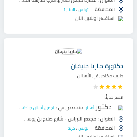
العنوان :
عمارة حنبعل سنتر (بالقرب مدرسة الخاصة حنبعل) 53 شارع محمد عبد الوهاب - المنار 1
المحافظة :
،
تونس
المنار 1
استفسر اونلاين الآن
دكتورة
ماريا جنيفان
طبيب مختص في الأسنان
انضم حديثًا
دكتور
متخصص في :
أسنان
تجميل أسنان
جراحة وجه وفكين
ح
العنوان :
مجمع النبراس - شارع صلاح بن يوسف (طريق سيدي زايد فوق ڨروفري) حومة السوق ـ جربة
المحافظة :
،
تونس
جربة
استفسر اونلاين الآن