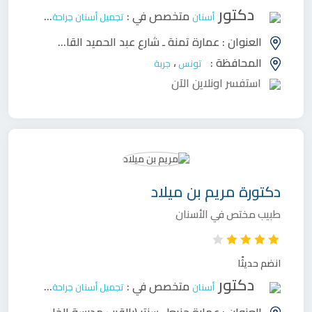
دكتور
متخصص في :
أسنان
تجميل أسنان
جراحة وجه وفكين
ح
العنوان :
عمارة تمنة ـ شارع عبد الحميد القاضي - حومة السوق - جربة
المحافظة :
،
تونس
جربة
استفسر اونلاين الآن
دكتورة
مريم بن ميلاد
طبيب مختص في الأسنان
انضم حديثًا
دكتور
متخصص في :
أسنان
تجميل أسنان
جراحة وجه وفكين
ح