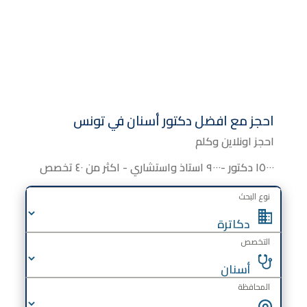
احجز مع افضل دكتور أسنان في تونس
احجز اونلاين وكلم
١٥٠٠٠ دكتور -٩٠٠٠ استاذ واستشاري - اكثر من ٤٠ تخصص
نوع البحث
التخصص
المحافظة