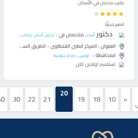
طبيب مختص في الأسنان
انضم حديثًا
دكتور
متخصص في :
أسنان
تجميل أسنان
جراحة وجه وفكين
ح
العنوان :
المركز الطبي القنطاوي - الطريق السياحية، حمام سوسة
المحافظة :
،
تونس
حمام سوسة
استفسر اونلاين الآن
20
40
30
22
21
19
18
10
«
ى