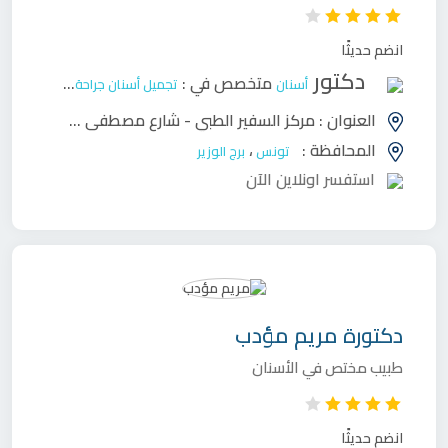
انضم حديثًا
دكتور
متخصص في :
أسنان
تجميل أسنان
جراحة وجه وفكين
ح
العنوان :
مركز السفير الطبي - شارع مصطفى محسن 2073 برج الوزير - أريانة
المحافظة :
،
تونس
برج الوزير
استفسر اونلاين الآن
دكتورة
مريم مؤدب
طبيب مختص في الأسنان
انضم حديثًا