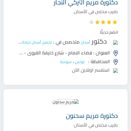
دكتورة
مريم التركي النجار
طبيب مختص في الأسنان
انضم حديثًا
دكتور
متخصص في :
أسنان
تجميل أسنان
جراحة وجه وفكين
ح
العنوان :
فضاء الامام - شارع خليفة القروي - جوهرة - سوسة
المحافظة :
،
تونس
سوسة
استفسر اونلاين الآن
دكتورة
مريم سحنون
طبيب مختص في الأسنان