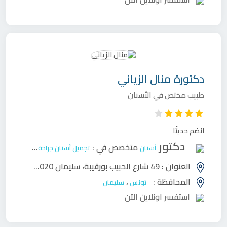
دكتورة
منال الزياني
طبيب مختص في الأسنان
انضم حديثًا
دكتور
متخصص في :
أسنان
تجميل أسنان
جراحة وجه وفكين
ح
العنوان :
49 شارع الحبيب بورقيبة، سليمان 8020
،
المحافظة :
،
تونس
سليمان
استفسر اونلاين الآن