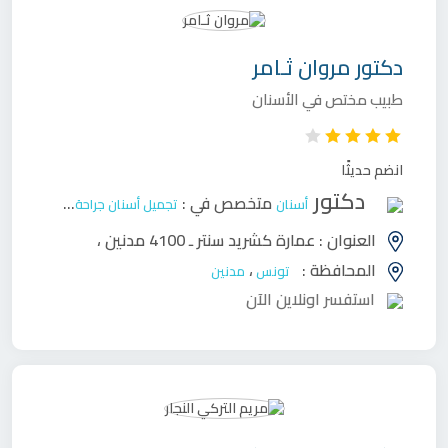
دكتور
مروان ثـامر
طبيب مختص في الأسنان
انضم حديثًا
دكتور
متخصص في :
أسنان
تجميل أسنان
جراحة وجه وفكين
ح
العنوان :
عمارة كشريد سنتر ـ 4100 مدنين
،
المحافظة :
،
تونس
مدنين
استفسر اونلاين الآن