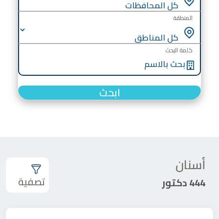
المنطقة
كلمة البحث
ابحث
أسنان
تصفية
444 دكتور