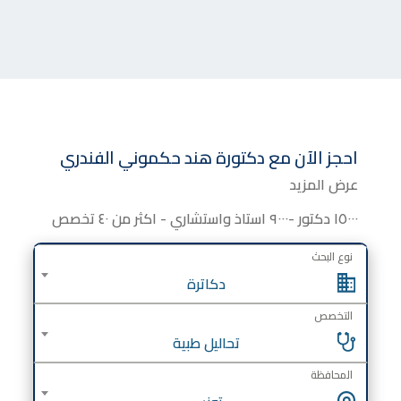
احجز الآن مع
دكتورة
هند حكموني الفندري
عرض المزيد
١٥٠٠٠ دكتور -٩٠٠٠ استاذ واستشاري - اكثر من ٤٠ تخصص
نوع البحث
دكاترة
التخصص
تحاليل طبية
المحافظة