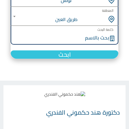
تونس
المنطقة
طريق العين
كلمة البحث
ابحث
دكتورة
هند حكموني الفندري