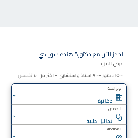
احجز الآن مع
دكتورة
هندة سويسي
عرض المزيد
١٥٠٠٠ دكتور -٩٠٠٠ استاذ واستشاري - اكثر من ٤٠ تخصص
نوع البحث
التخصص
المحافظة