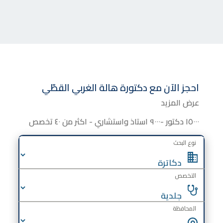
احجز الآن مع
دكتورة
هالة الغربي القطّي
عرض المزيد
١٥٠٠٠ دكتور -٩٠٠٠ استاذ واستشاري - اكثر من ٤٠ تخصص
نوع البحث
التخصص
المحافظة