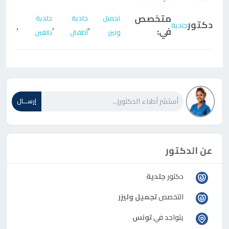
متخصص
تجميل
جلدية
جلدية
دكتور
جلدية
،
،
،
في:
وليزر
أطفال
بالغين
إرســـال
عن الدكتور
دكتور
جلدية
التخصص
تجميل وليزر
يتواجد في
تونس