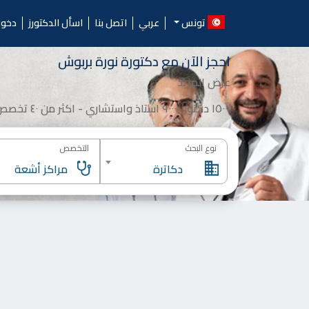
Ski
الدكتورز.. احجز موعد مع أ
t
تونس
عربي
اتصل بنا
اسأل الدكتورز
دخو
conten
احجز الآن مع
دكتورة
نورة بربوش
عرض المزيد
١٥٠٠٠ دكتور -٩٠٠٠ استاذ واستشاري - اكثر من ٤٠ تخصص
نوع البحث
التخصص
دكاترة
مراكز أشعة