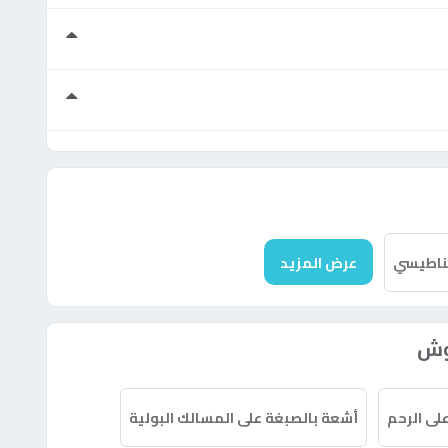
غناطيسي
عرض المزيد
بوش
لى الرحم
أشعة بالصبغة على المسالك البولية