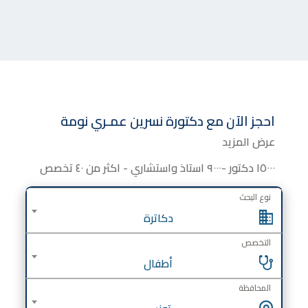
احجز الآن مع
دكتورة
نسرين عمـري نومة
عرض المزيد
١٥٠٠٠ دكتور -٩٠٠٠ استاذ واستشاري - اكثر من ٤٠ تخصص
نوع البحث
دكاترة
التخصص
أطفال
المحافظة