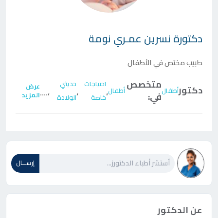
دكتورة
نسرين عمـري نومة
طبيب مختص في الأطفال
متخصص
احتياجات
حديثي
عرض
دكتور
أطفال
أطفال
....
،
،
،
في:
المزيد
خاصة
الولادة
إرســـال
عن الدكتور