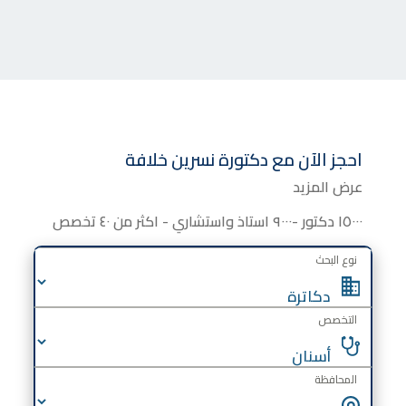
احجز الآن مع
دكتورة
نسرين خلافة
عرض المزيد
١٥٠٠٠ دكتور -٩٠٠٠ استاذ واستشاري - اكثر من ٤٠ تخصص
نوع البحث
التخصص
المحافظة