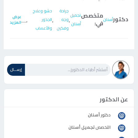
جراحة
حشو وعلاج
متخصص
تجميل
عرض
دكتور
أسنان
وجه
الجذور
....
،
،
،
في:
المزيد
أسنان
وفكين
والأعصاب
إرســـال
عن الدكتور
دكتور
أسنان
التخصص
تجميل أسنان