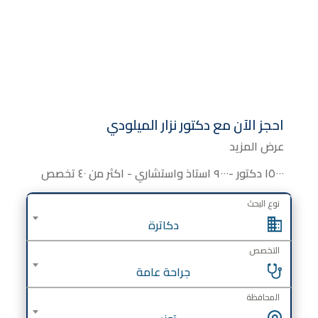
احجز الآن مع
دكتور
نزار الميلودي
عرض المزيد
١٥٠٠٠ دكتور -٩٠٠٠ استاذ واستشاري - اكثر من ٤٠ تخصص
نوع البحث
دكاترة
التخصص
جراحة عامة
المحافظة