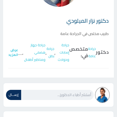
دكتور
نزار الميلودي
طبيب مختص في الجراحة عامة
جراحة
جراحة جهاز
متخصص
جراحة
جراحة
عرض
دكتور
إصابات
هضمي
....
،
،
،
في:
المزيد
عامة
بطن
وحوادث
ومناظير أطفال
إرســـال