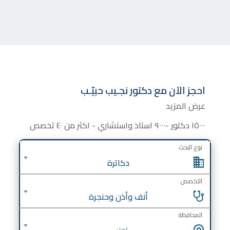
احجز الآن مع
دكتور
نجـيب حبيّـب
عرض المزيد
١٥٠٠٠ دكتور -٩٠٠٠ استاذ واستشاري - اكثر من ٤٠ تخصص
نوع البحث
دكاترة
التخصص
أنف وأذن وحنجرة
المحافظة