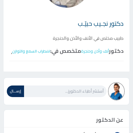
دكتور
نجـيب حبيّـب
طبيب مختص في الأنف والأذن والحنجرة
دكتور
متخصص في:
أنف وأذن وحنجرة
اضطراب السمع والتوازن
،
إرســـال
عن الدكتور