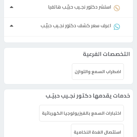
استشر
دكتور
نجـيب حبيّـب هاتفيا
اعرف سعر كشف
دكتور
نجـيب حبيّـب
التخصصات الفرعية
اضطراب السمع والتوازن
خدمات يقدمها دكتور نجـيب حبيّـب
اختبارات السمع بالفيزيولوجيا الكهربائية
استئصال الغدة النخامية