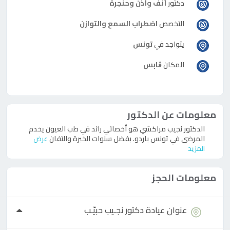
دكتور
أنف وأذن وحنجرة
التخصص
اضطراب السمع والتوازن
يتواجد في
تونس
المكان
ڨابس
معلومات عن الدكتور
الدكتور نجيب مراكشي هو أخصائي رائد في طب العيون يخدم
المرضى في تونس باردو. بفضل سنوات الخبرة والتفان
عرض
المزيد
معلومات الحجز
عنوان عيادة
دكتور
نجـيب حبيّـب