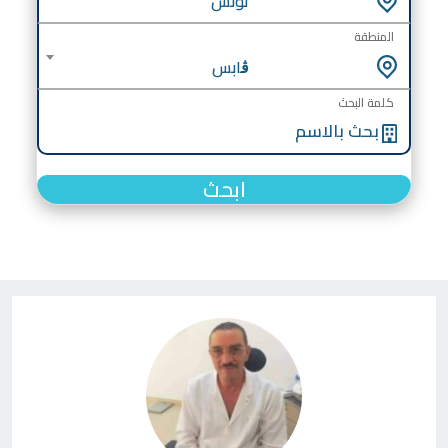
تونس
المنطقة
ڨابس
كلمة البحث
ابحث