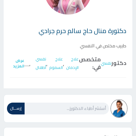
دكتورة
منال حاج سالم حرم جرادي
طبيب مختص في النفسي
متخصص
علاج
علاج
نفسي
عرض
دكتور
نفسي
....
،
،
،
في:
المزيد
الإدمان
السموم
أطفال
إرســـال