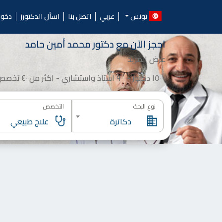
Ski
الدكتورز.. احجز موعد مع أ
t
تونس
عربي
اتصل بنا
اسأل الدكتورز
دخو
conten
احجز الآن مع
دكتور
محمد أمين حامد
عرض المزيد
١٥٠٠٠ دكتور -٩٠٠٠ استاذ واستشاري - اكثر من ٤٠ تخصص
نوع البحث
التخصص
دكاترة
علاج طبيعي