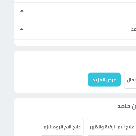
د
فال
عرض المزيد
 حامد
علاج آلام الرقبة والظهر
علاج آلام الروماتيزم