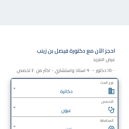
احجز الآن مع
دكتورة
فيصل بن زينب
عرض المزيد
١٥٠٠٠ دكتور -٩٠٠٠ استاذ واستشاري - اكثر من ٤٠ تخصص
نوع البحث
دكاترة
التخصص
عيون
المحافظة