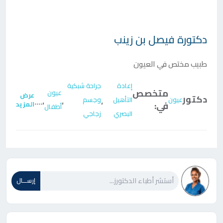
دكتورة
فيصل بن زينب
طبيب مختص في العيون
إعادة
جراحة شبكية
متخصص
عيون
عرض
دكتور
عيون
التأهيل
وجسم
....
،
،
،
في:
المزيد
أطفال
البصري
زجاجي
إرســـال