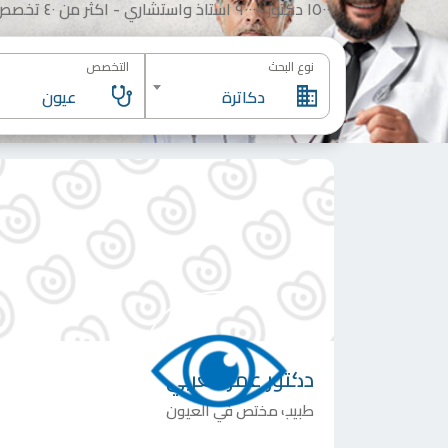
١٥٠٠٠ دكتور -٩٠٠٠ استاذ واستشاري - اكثر من ٤٠ تخصص
نوع البحث
التخصص
دكاترة
عيون
دكتور
عمر الغربي
طبيب مختص في العيون