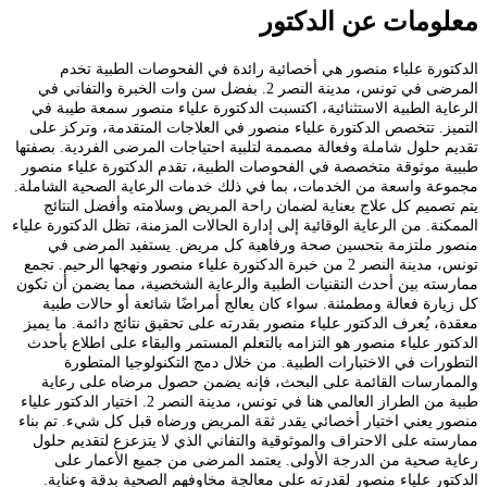
معلومات عن الدكتور
الدكتورة علياء منصور هي أخصائية رائدة في الفحوصات الطبية تخدم
المرضى في تونس، مدينة النصر 2. بفضل سن
وات الخبرة والتفاني في
الرعاية الطبية الاستثنائية، اكتسبت الدكتورة علياء منصور سمعة طيبة في
التميز. تتخصص الدكتورة علياء منصور في العلاجات المتقدمة، وتركز على
تقديم حلول شاملة وفعالة مصممة لتلبية احتياجات المرضى الفردية. بصفتها
طبيبة موثوقة متخصصة في الفحوصات الطبية، تقدم الدكتورة علياء منصور
مجموعة واسعة من الخدمات، بما في ذلك خدمات الرعاية الصحية الشاملة.
يتم تصميم كل علاج بعناية لضمان راحة المريض وسلامته وأفضل النتائج
الممكنة. من الرعاية الوقائية إلى إدارة الحالات المزمنة، تظل الدكتورة علياء
منصور ملتزمة بتحسين صحة ورفاهية كل مريض. يستفيد المرضى في
تونس، مدينة النصر 2 من خبرة الدكتورة علياء منصور ونهجها الرحيم. تجمع
ممارسته بين أحدث التقنيات الطبية والرعاية الشخصية، مما يضمن أن تكون
كل زيارة فعالة ومطمئنة. سواء كان يعالج أمراضًا شائعة أو حالات طبية
معقدة، يُعرف الدكتور علياء منصور بقدرته على تحقيق نتائج دائمة. ما يميز
الدكتور علياء منصور هو التزامه بالتعلم المستمر والبقاء على اطلاع بأحدث
التطورات في الاختبارات الطبية. من خلال دمج التكنولوجيا المتطورة
والممارسات القائمة على البحث، فإنه يضمن حصول مرضاه على رعاية
طبية من الطراز العالمي هنا في تونس، مدينة النصر 2. اختيار الدكتور علياء
منصور يعني اختيار أخصائي يقدر ثقة المريض ورضاه قبل كل شيء. تم بناء
ممارسته على الاحتراف والموثوقية والتفاني الذي لا يتزعزع لتقديم حلول
رعاية صحية من الدرجة الأولى. يعتمد المرضى من جميع الأعمار على
الدكتور علياء منصور لقدرته على معالجة مخاوفهم الصحية بدقة وعناية.