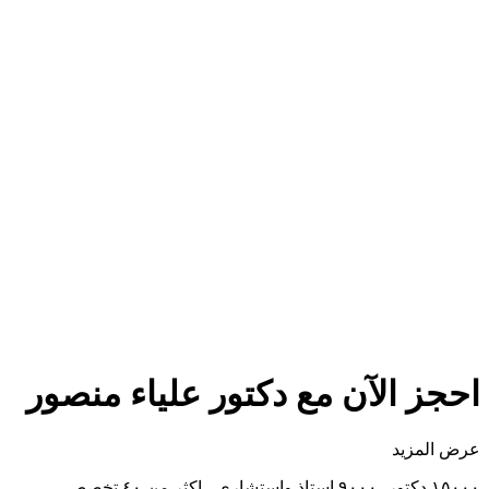
احجز الآن مع
دكتور
علياء منصور
عرض المزيد
١٥٠٠٠ دكتور -٩٠٠٠ استاذ واستشاري - اكثر من ٤٠ تخصص