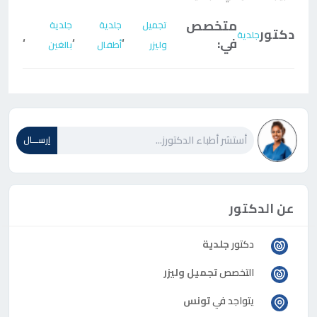
متخصص
تجميل
جلدية
جلدية
دكتور
جلدية
،
،
،
في:
وليزر
أطفال
بالغين
إرســـال
عن الدكتور
دكتور
جلدية
التخصص
تجميل وليزر
يتواجد في
تونس