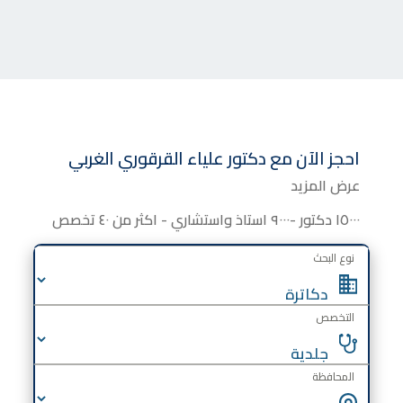
احجز الآن مع
دكتور
علياء القرقوري الغربي
عرض المزيد
١٥٠٠٠ دكتور -٩٠٠٠ استاذ واستشاري - اكثر من ٤٠ تخصص
نوع البحث
التخصص
المحافظة