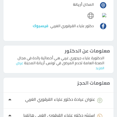
المكان
أريانة
Visit
دكتور
علياء
فيسبوك
دكتور
علياء القرقوري الغربي
القرقوري
الغربي
website
معلومات عن الدكتور
الدكتورة علياء جرجوري غربي هي أخصائية رائدة في مجال
الصحة العامة تخدم المرضى في تونس، أريانة المدينة
عرض
المزيد
معلومات الحجز
عنوان عيادة
دكتور
علياء القرقوري الغربي
استشر
دكتور
علياء القرقوري الغربي هاتفيا