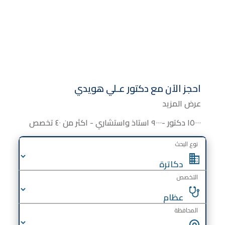
احجز الآن مع
دكتور
عـلي هويدي
عرض المزيد
١٥٠٠٠ دكتور -٩٠٠٠ استاذ واستشاري - اكثر من ٤٠ تخصص
نوع البحث
التخصص
المحافظة