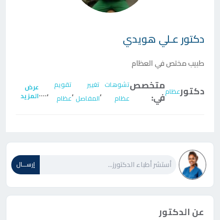
دكتور
عـلي هويدي
طبيب مختص في العظام
متخصص
تشوهات
تغيير
تقويم
عرض
دكتور
عظام
....
،
،
،
في:
المزيد
عظام
المفاصل
عظام
إرســـال
عن الدكتور