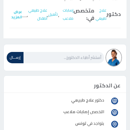
متخصص
علاج
إصابات
علاج طبيعي
عرض
دكتور
تأهيل
....
،
،
،
في:
المزيد
طبيعي
ملاعب
أطفال
إرســـال
عن الدكتور
دكتور
علاج طبيعي
التخصص
إصابات ملاعب
يتواجد في
تونس