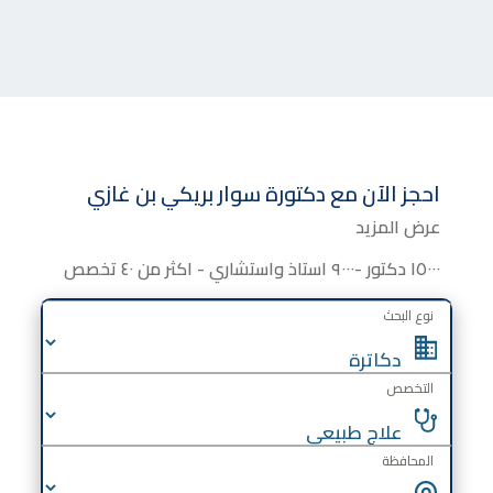
احجز الآن مع
دكتورة
سوار بريكي بن ​​غازي
عرض المزيد
١٥٠٠٠ دكتور -٩٠٠٠ استاذ واستشاري - اكثر من ٤٠ تخصص
نوع البحث
التخصص
المحافظة