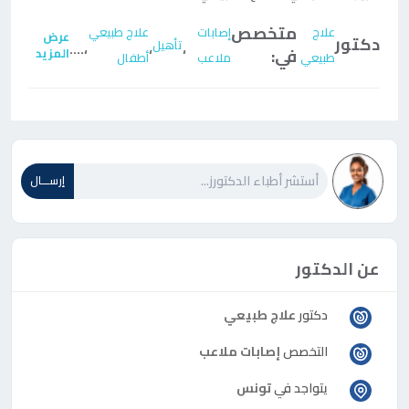
متخصص
علاج
إصابات
علاج طبيعي
عرض
دكتور
تأهيل
....
،
،
،
في:
المزيد
طبيعي
ملاعب
أطفال
إرســـال
عن الدكتور
دكتور
علاج طبيعي
التخصص
إصابات ملاعب
يتواجد في
تونس