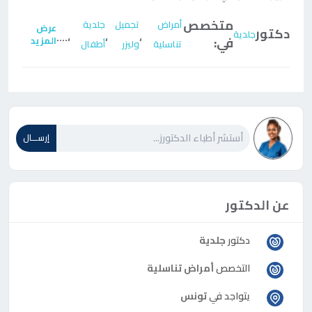
متخصص
أمراض
تجميل
جلدية
عرض
دكتور
جلدية
....
،
،
،
في:
المزيد
تناسلية
وليزر
أطفال
إرســـال
عن الدكتور
دكتور
جلدية
التخصص
أمراض تناسلية
يتواجد في
تونس