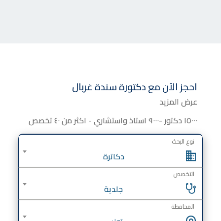
احجز الآن مع
دكتورة
سندة غربال
عرض المزيد
١٥٠٠٠ دكتور -٩٠٠٠ استاذ واستشاري - اكثر من ٤٠ تخصص
نوع البحث
دكاترة
التخصص
جلدية
المحافظة