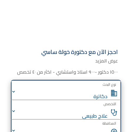
احجز الآن مع
دكتورة
خولة ساسي
عرض المزيد
١٥٠٠٠ دكتور -٩٠٠٠ استاذ واستشاري - اكثر من ٤٠ تخصص
نوع البحث
التخصص
المحافظة