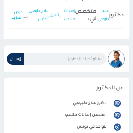
متخصص
علاج
إصابات
علاج طبيعي
عرض
دكتور
تأهيل
....
،
،
،
في:
المزيد
طبيعي
ملاعب
أطفال
إرســـال
عن الدكتور
دكتور
علاج طبيعي
التخصص
إصابات ملاعب
يتواجد في
تونس