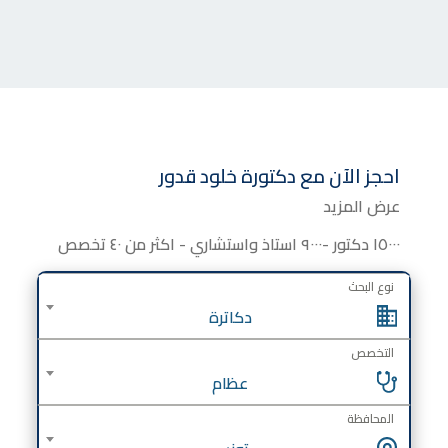
احجز الآن مع
دكتورة
خلود قدور
عرض المزيد
١٥٠٠٠ دكتور -٩٠٠٠ استاذ واستشاري - اكثر من ٤٠ تخصص
نوع البحث
دكاترة
التخصص
عظام
المحافظة