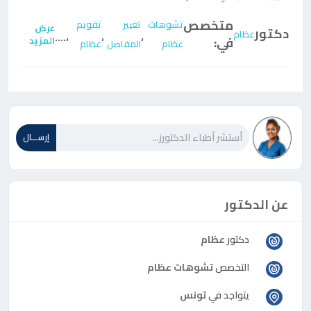
متخصص
تشوهات
تغيير
تقويم
عرض
دكتور
عظام
....
،
،
،
في:
المزيد
عظام
المفاصل
عظام
إرســـال
عن الدكتور
دكتور
عظام
التخصص
تشوهات عظام
يتواجد في
تونس