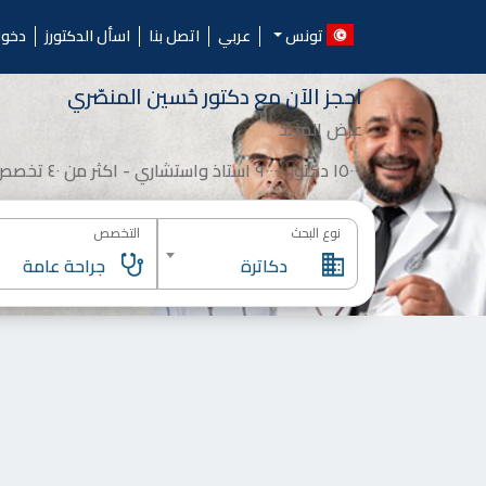
Ski
الدكتورز.. احجز موعد مع أ
t
تونس
عربي
اتصل بنا
اسأل الدكتورز
دخو
conten
احجز الآن مع
دكتور
حُسين المنصّري
عرض المزيد
١٥٠٠٠ دكتور -٩٠٠٠ استاذ واستشاري - اكثر من ٤٠ تخصص
نوع البحث
التخصص
دكاترة
جراحة عامة