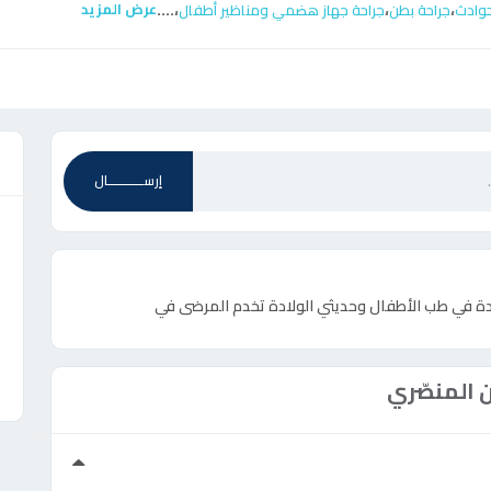
....
،
،
،
عرض المزيد
حوادث
جراحة بطن
جراحة جهاز هضمي ومناظير أطفال
ع
إرســـــــــــال
ة في طب الأطفال وحديثي الولادة تخدم المرضى في
 المنصّري