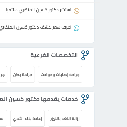
استشر
دكتور
حُسين المنصّري هاتفيا
اعرف سعر كشف
دكتور
حُسين المنصّري
التخصصات الفرعية
جراحة إصابات وحوادث
جراحة بطن
جرا
خدمات يقدمها دكتور حُسين الم
إزالة اللغد بالليزر
إعادة بناء الثدي
است