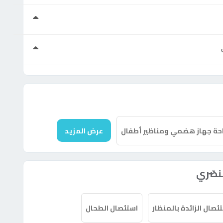
حة جهاز هضمي ومناظير أطفال
عرض المزيد
نصّري
ئصال الزائدة بالمنظار
استئصال الطحال