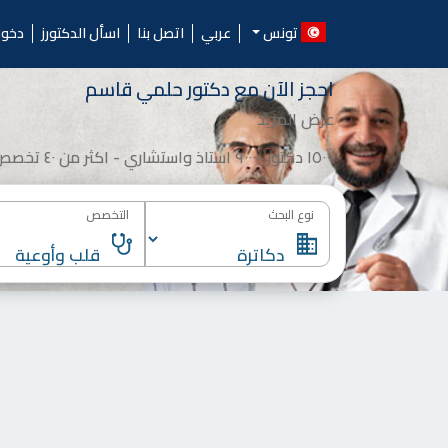
Ski
الدكتورز.. احجز موعد مع أ
t
تونس
عربي
اتصل بنا
اسأل الدكتورز
دخو
conten
احجز الآن مع
دكتور
حلمي قاسم
عرض المزيد
١٥٠٠٠ دكتور -٩٠٠٠ استاذ واستشاري - اكثر من ٤٠ تخصص
نوع البحث
التخصص