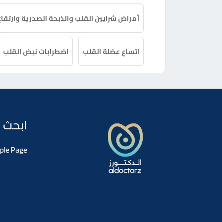
أمراض شرايين القلب والذبحة الصدرية وارتقا
اتساع عضلة القلب
اضطرابات نبض القلب
ابحث 
ple Page