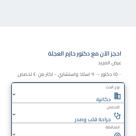
احجز الآن مع
دكتور
حازم العجلة
عرض المزيد
١٥٠٠٠ دكتور -٩٠٠٠ استاذ واستشاري - اكثر من ٤٠ تخصص
نوع البحث
التخصص
المحافظة