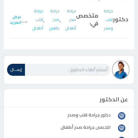
جراحة
جراحة
جراحة
جراحة
متخصص
عرض
دكتور
قلب
صدر
صدر
قلب
....
،
،
،
في:
المزيد
وصدر
أطفال
بالغين
أطفال
إرســـال
عن الدكتور
دكتور
جراحة قلب وصدر
التخصص
جراحة صدر أطفال