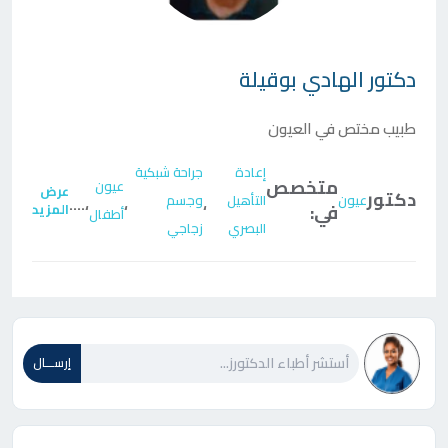
دكتور
الهادي بوقيلة
طبيب مختص في العيون
إعادة
جراحة شبكية
متخصص
عيون
عرض
دكتور
عيون
التأهيل
وجسم
....
،
،
،
في:
المزيد
أطفال
البصري
زجاجي
إرســـال