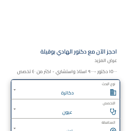
احجز الآن مع
دكتور
الهادي بوقيلة
عرض المزيد
١٥٠٠٠ دكتور -٩٠٠٠ استاذ واستشاري - اكثر من ٤٠ تخصص
نوع البحث
دكاترة
التخصص
عيون
المحافظة