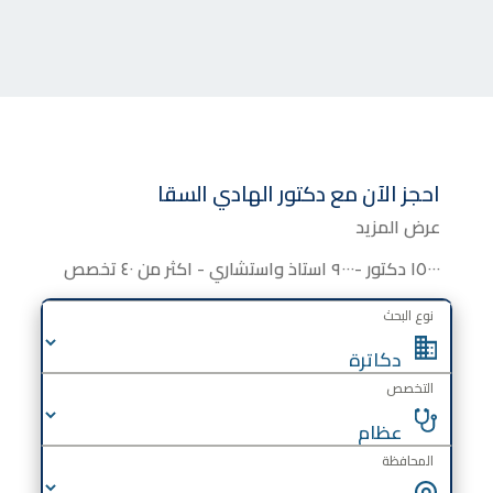
احجز الآن مع
دكتور
الهادي السقا
عرض المزيد
١٥٠٠٠ دكتور -٩٠٠٠ استاذ واستشاري - اكثر من ٤٠ تخصص
نوع البحث
التخصص
المحافظة