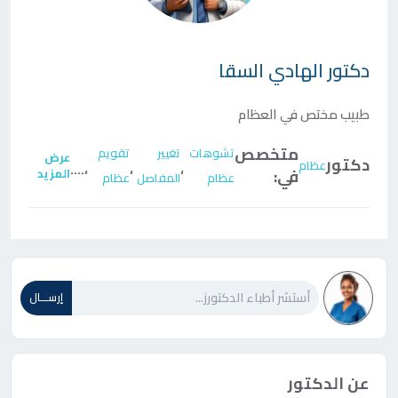
دكتور
الهادي السقا
طبيب مختص في العظام
متخصص
تشوهات
تغيير
تقويم
عرض
دكتور
عظام
....
،
،
،
في:
المزيد
عظام
المفاصل
عظام
إرســـال
عن الدكتور