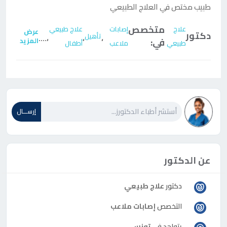
طبيب مختص في العلاج الطبيعي
متخصص
علاج
إصابات
علاج طبيعي
عرض
دكتور
تأهيل
....
،
،
،
في:
المزيد
طبيعي
ملاعب
أطفال
إرســـال
عن الدكتور
دكتور
علاج طبيعي
التخصص
إصابات ملاعب
يتواجد في
تونس