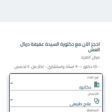
احجز الآن مع
دكتورة
السيدة عفيفة دربال
العش
عرض المزيد
١٥٠٠٠ دكتور -٩٠٠٠ استاذ واستشاري - اكثر من ٤٠ تخصص
نوع البحث
التخصص
المحافظة