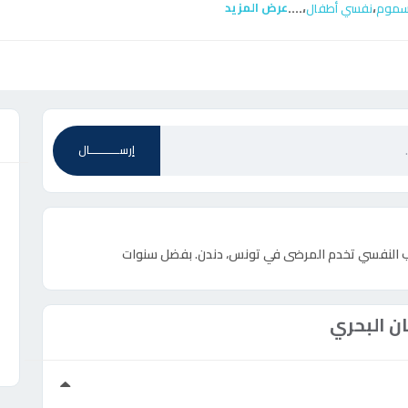
....
،
،
عرض المزيد
لسموم
نفسي أطفال
ع
إرســـــــــــال
طب النفسي تخدم المرضى في تونس، دندن. بفضل سنوات
ن البحري