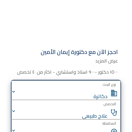
احجز الآن مع
دكتورة
إيمان الأمين
عرض المزيد
١٥٠٠٠ دكتور -٩٠٠٠ استاذ واستشاري - اكثر من ٤٠ تخصص
نوع البحث
التخصص
المحافظة