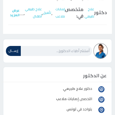
متخصص
علاج
إصابات
علاج طبيعي
عرض
دكتور
تأهيل
....
،
،
،
في:
المزيد
طبيعي
ملاعب
أطفال
إرســـال
عن الدكتور
دكتور
علاج طبيعي
التخصص
إصابات ملاعب
يتواجد في
تونس