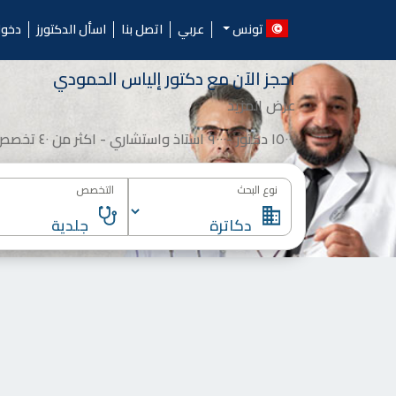
Ski
الدكتورز.. احجز موعد مع أ
t
تونس
عربي
اتصل بنا
اسأل الدكتورز
دخو
conten
احجز الآن مع
دكتور
إلياس الحمودي
عرض المزيد
١٥٠٠٠ دكتور -٩٠٠٠ استاذ واستشاري - اكثر من ٤٠ تخصص
نوع البحث
التخصص