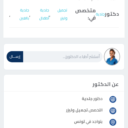
متخصص
تجميل
جلدية
جلدية
دكتور
جلدية
،
،
،
في:
وليزر
أطفال
بالغين
إرســـال
عن الدكتور
دكتور
جلدية
التخصص
تجميل وليزر
يتواجد في
تونس