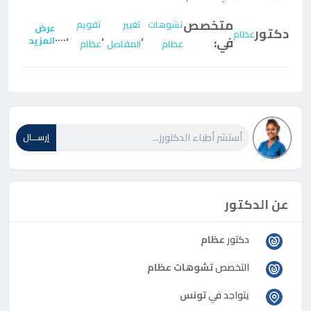
متخصص
تشوهات
تغيير
تقويم
عرض
دكتور
عظام
....
،
،
،
في:
المزيد
عظام
المفاصل
عظام
إرســـال
عن الدكتور
دكتور
عظام
التخصص
تشوهات عظام
يتواجد في
تونس