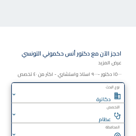
احجز الآن مع
دكتور
أنس حكموني التونسي
عرض المزيد
١٥٠٠٠ دكتور -٩٠٠٠ استاذ واستشاري - اكثر من ٤٠ تخصص
نوع البحث
التخصص
المحافظة