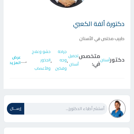
دكتورة
ألفة الكعبي
طبيب مختص في الأسنان
جراحة
حشو وعلاج
متخصص
تجميل
عرض
دكتور
أسنان
وجه
الجذور
....
،
،
،
في:
المزيد
أسنان
وفكين
والأعصاب
إرســـال