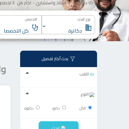
١٥٠٠٠ دكتور -٩٠٠٠ استاذ واستشاري - اكثر من ٤٠ تخصص
نوع البحث
التخصص
بحث أكثر تفصيل
ول
اللقب
النوع
الكل
دكتور
دكتورة
ابحث