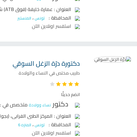
العنوان :
عمارة خليفة (فوق ATB) شارع المجاهد الأكبر، طريق القيروان ، المنستير
المحافظة :
،
تونس
المنستير
استفسر اونلاين الآن
دكتورة
درّة الزغل السوقي
طبيب مختص في النساء والولادة
انضم حديثًا
دكتور
متخصص في :
نساء وولادة
العنوان :
المركز الطبي الفرابي، (بجوا
المحافظة :
،
تونس
المنزه 6
استفسر اونلاين الآن