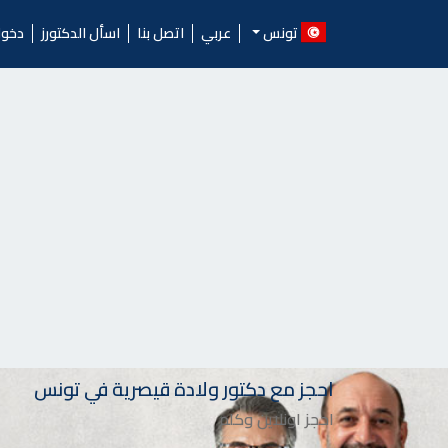
Ski
الدكتورز.. احجز موعد مع أ
t
تونس
عربي
اتصل بنا
اسأل الدكتورز
دخو
conten
احجز مع دكتور ولادة قيصرية في تونس
احجز اونلاين وكلم