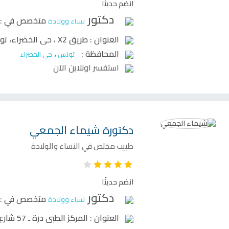
انضم حديثًا
دكتور
متخصص في :
نساء وولادة
العنوان :
طريق X2 ، حي الخضراء، تونس
المحافظة :
،
تونس
حي الخضراء
استفسر اونلاين الآن
دكتورة
شيماء الجمعي
طبيب مختص في النساء والولادة
انضم حديثًا
دكتور
متخصص في :
نساء وولادة
العنوان :
المركز الطبي درة ـ 57 شارع محمد عبد الوهاب - المنار 1 - تونس (بالقرب من المدرسة الخاصة حنبعل وفوق مقهى فيرو جوستو)