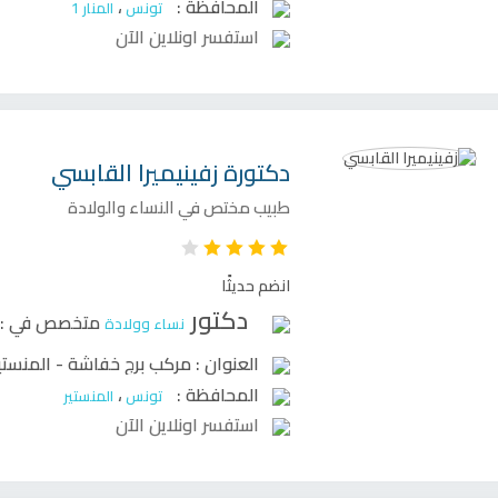
المحافظة :
،
تونس
المنار 1
استفسر اونلاين الآن
دكتورة
زفينيميرا القابسي
طبيب مختص في النساء والولادة
انضم حديثًا
دكتور
متخصص في :
نساء وولادة
العنوان :
مركب برج خفاشة - المنستي
المحافظة :
،
تونس
المنستير
استفسر اونلاين الآن