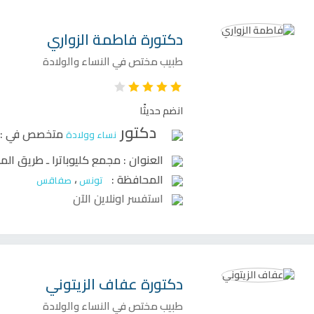
دكتورة
فاطمة الزواري
طبيب مختص في النساء والولادة
انضم حديثًا
دكتور
متخصص في :
نساء وولادة
العنوان :
مجمع كليوباترا ـ طريق المهدية ك
المحافظة :
،
تونس
صفاقس
استفسر اونلاين الآن
دكتورة
عفاف الزيتوني
طبيب مختص في النساء والولادة