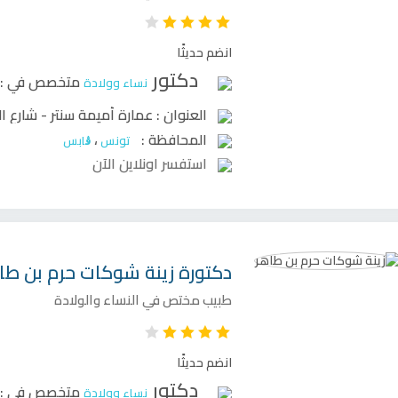
انضم حديثًا
دكتور
متخصص في :
نساء وولادة
العنوان :
عمارة أميمة سنتر - شارع ا
المحافظة :
،
تونس
ڨابس
استفسر اونلاين الآن
دكتورة
زينة شوكات حرم بن طا
طبيب مختص في النساء والولادة
انضم حديثًا
دكتور
متخصص في :
نساء وولادة