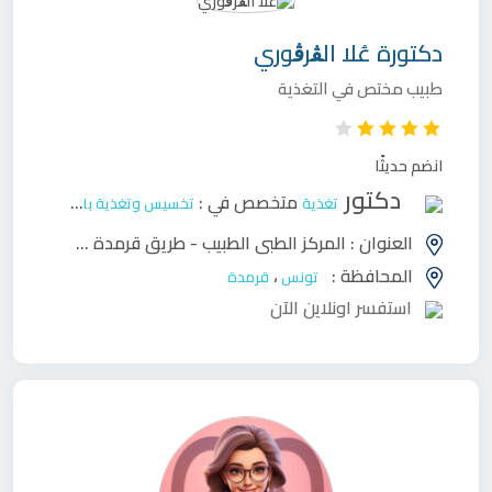
دكتورة
عُلا الڨرڨوري
طبيب مختص في التغذية
انضم حديثًا
دكتور
متخصص في :
تغذية
تخسيس وتغذية بالغين
العنوان :
المركز الطبي الطبيب - طريق قرمدة كم 3 (قرب مصحة ابن خلدون) صفاقس
المحافظة :
،
تونس
قرمدة
استفسر اونلاين الآن