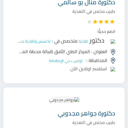
دكتورة
منال بو سالمي
طبيب مختص في التغذية
انضم حديثًا
دكتور
متخصص في :
تغذية
تخسيس وتغذية بالغين
العنوان :
المركز الطبي الأفق (قبالة محطة المترو 5) طريق بنزرت كم 4 المنيهلة
المحافظة :
،
تونس
حي الإنطلاقة
استفسر اونلاين الآن
دكتورة
جواهر مجدوبي
طبيب مختص في التغذية