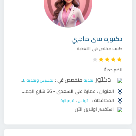
دكتورة
منى ماجري
طبيب مختص في التغذية
انضم حديثًا
دكتور
متخصص في :
تغذية
تخسيس وتغذية بالغين
العنوان :
عمارة علي السعدي - 66 شارع الجمهورية ، طريق بني خلاد ـ قرمبالية
المحافظة :
،
تونس
قرمبالية
استفسر اونلاين الآن