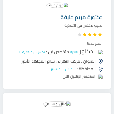
دكتورة
مريم خليفة
طبيب مختص في التغذية
انضم حديثًا
دكتور
متخصص في :
تغذية
تخسيس وتغذية بالغين
العنوان :
مركب الزهراء , شارع المجاهد الأكبر، طريق القيروان ، المنستير
المحافظة :
،
تونس
المنستير
استفسر اونلاين الآن