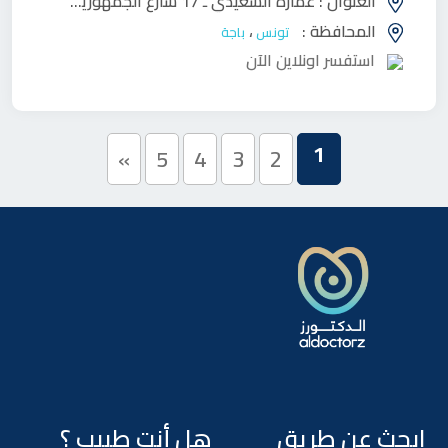
العنوان :
عمارة السعيدي ـ 17 شارع الجمهورية (فوق بنك البركة) باجة
المحافظة :
،
تونس
باجة
استفسر اونلاين الآن
1
»
5
4
3
2
ابحث عن طريق
هل أنت طبيب ؟