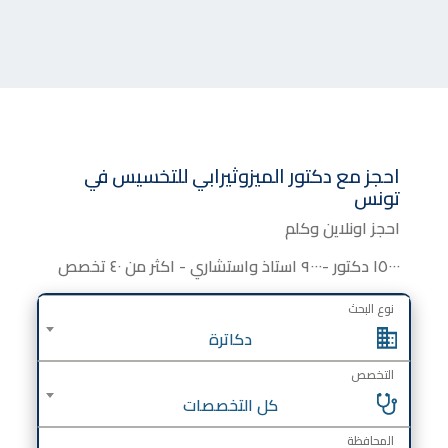
احجز مع دكتور الميزوثيرابي للتخسيس في
تونس
احجز اونلاين وكلم
١٥٠٠٠ دكتور -٩٠٠٠ استاذ واستشاري - اكثر من ٤٠ تخصص
نوع البحث
دكاترة
التخصص
كل التخصصات
المحافظة