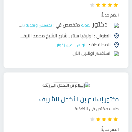
انضم حديثًا
دكتور
متخصص في :
تغذية
تخسيس وتغذية بالغين
العنوان :
اوليفيا سنتر ـ شارع الشيخ محمد النيفر 2036 العوينة - تونس
المحافظة :
،
تونس
عين زغوان
استفسر اونلاين الآن
دكتور
إسلام بن الأكحل الشريف
طبيب مختص في التغذية
انضم حديثًا