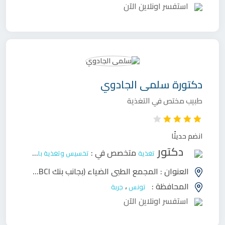
استفسر اونلاين الآن
دكتورة
سلمى الجادوي
طبيب مختص في التغذية
انضم حديثًا
دكتور
متخصص في :
تغذية
تخسيس وتغذية بالغين
العنوان :
المجمع الطبي الضياء (بجانب بنك UBCI) شارع البلدية - حومة السوق - جربة
المحافظة :
،
تونس
جربة
استفسر اونلاين الآن