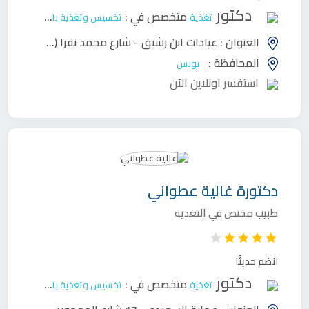
دكتور
متخصص في :
تغذية
تخسيس وتغذية بالغين
العنوان :
عيادات ابن رشيق - شارع محمد نقرا (مقابل فسقية الأغالبة و خلف مونوبري)
المحافظة :
تونس
استفسر اونلاين الآن
دكتورة
غالية عطواني
طبيب مختص في التغذية
انضم حديثًا
دكتور
متخصص في :
تغذية
تخسيس وتغذية بالغين