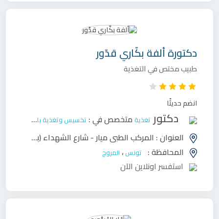
دكتورة
ألفة بكّاري قدّور
طبيب مختص في التغذية
انضم حديثًا
دكتور
متخصص في :
تغذية
تخسيس وتغذية بالغين
العنوان :
المركب الطبي ميار - شارع الشهداء (بجوار المبيت الجامعي المروج 3 ومحطة مترو الشهداء) المروج 3
المحافظة :
،
تونس
المروج
استفسر اونلاين الآن